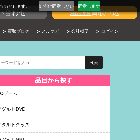
るものとします。
計測に同意しない
同意します
い合わせ
買取申込
24時間受付
買取ブログ
メルマガ
会社概要
ログイン
品目から探す
PCゲーム
アダルトDVD
アダルトグッズ