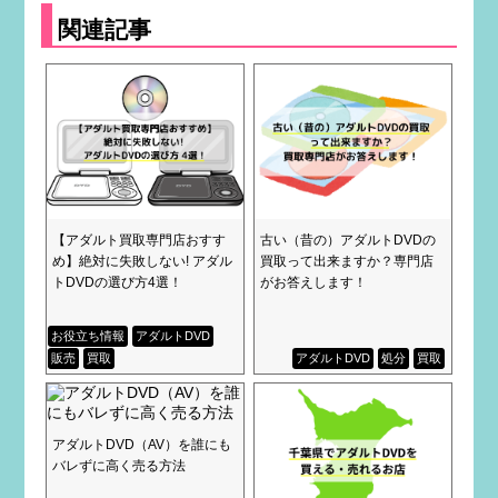
関連記事
【アダルト買取専門店おすす
古い（昔の）アダルトDVDの
め】絶対に失敗しない! アダル
買取って出来ますか？専門店
トDVDの選び方4選！
がお答えします！
お役立ち情報
アダルトDVD
販売
買取
アダルトDVD
処分
買取
アダルトDVD（AV）を誰にも
バレずに高く売る方法