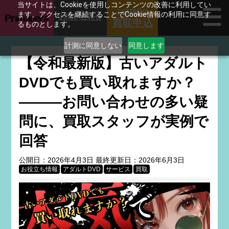
当サイトは、Cookieを使用しコンテンツの改善に利用してい
24時間受付
ます。アクセスを継続することでCookie情報の利用に同意す
お問い合わせ
買取申込
るものとします。
計測に同意しない
同意します
【令和最新版】古いアダルト
DVDでも買い取れますか？
———お問い合わせの多い疑
問に、買取スタッフが実例で
回答
公開日：
2026年4月3日
最終更新日：
2026年6月3日
お役立ち情報
アダルトDVD
サービス
買取