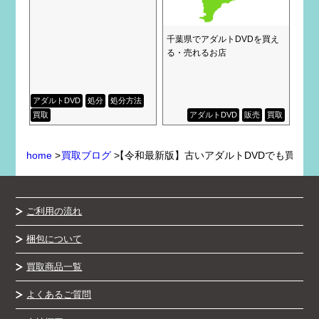
千葉県でアダルトDVDを買え
る・売れるお店
アダルトDVD
処分
処分方法
買取
アダルトDVD
販売
買取
home
>
買取ブログ
>
【令和最新版】古いアダルトDVDでも買い取
ご利用の流れ
梱包について
買取商品一覧
よくあるご質問