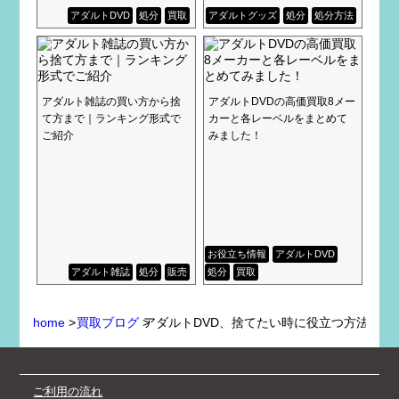
アダルトDVD
処分
買取
アダルトグッズ
処分
処分方法
アダルト雑誌の買い方から捨
アダルトDVDの高価買取8メー
て方まで｜ランキング形式で
カーと各レーベルをまとめて
ご紹介
みました！
お役立ち情報
アダルトDVD
アダルト雑誌
処分
販売
処分
買取
home
>
買取ブログ
>
アダルトDVD、捨てたい時に役立つ方法4選
ご利用の流れ