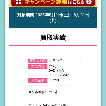
対象期間 2026年8月1日(土)～8月31日
(月)
買取実績
5日
買取成約日
08月07日
買取成約日
トDVD
買取内容
アダルト
買取内容
DVD（AV）
イメージDVD
26円
買取金額
買取金額
83,290
点
商品点数合計
商品点数合計 211点
483本
アダルトDV
アダルトDVD（AV）148点