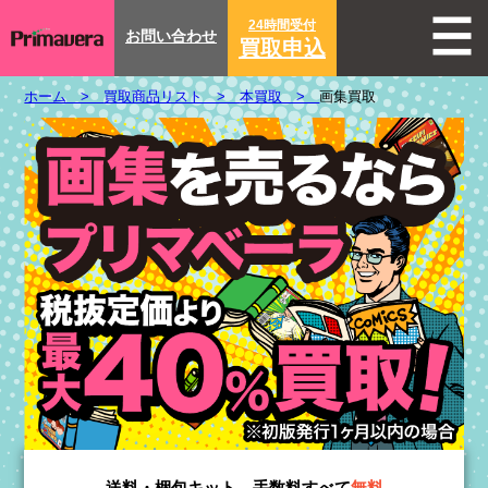
24時間受付
お問い合わせ
買取申込
ホーム >
買取商品リスト >
本買取 >
画集買取
送料・梱包キット、手数料すべて
無料