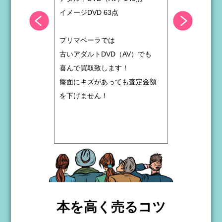
いアダルトD
イメージDVD 63点
！
プリマベー
プリマベーラでは
も査定金額
DVDの盤
古いアダルトDVD（AV）でも
査定金額を
喜んで買取致します！
盤面にキズがあっても査定金額
)の買取大歓迎
アダルトDV
を下げません！
DVDの買取
本を高く売るコツ